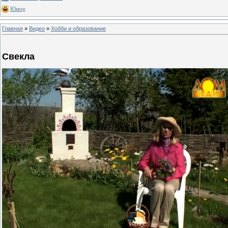
Юмор
Главная
»
Видео
»
Хобби и образование
Свекла