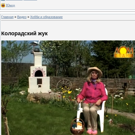
Юмор
Главная
»
Видео
»
Хобби и образование
Колорадский жук