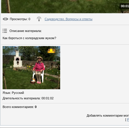
00:01
Просмотры
: 0
Садоводство. Вопросы и ответы
Описание материала
:
Как бороться с колорадским жуком?
Язык
: Русский
Длительность материала
: 00:01:02
Всего комментариев
:
0
Добавлять комментарии могу
[
Р