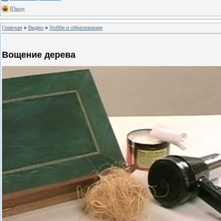
Юмор
Главная
»
Видео
»
Хобби и образование
Вощение дерева