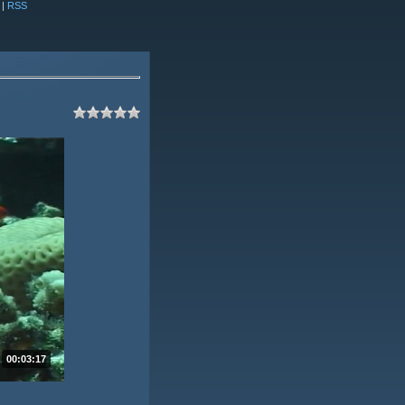
|
RSS
00:03:17