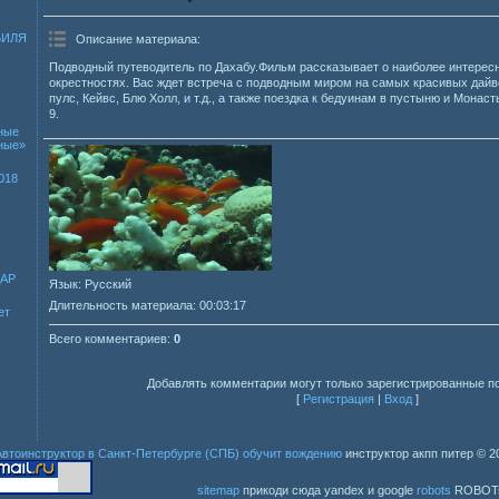
БИЛЯ
Описание материала
:
Подводный путеводитель по Дахабу.Фильм рассказывает о наиболее интересн
окрестностях. Вас ждет встреча с подводным миром на самых красивых дайвс
пулс, Кейвс, Блю Холл, и т.д., а также поездка к бедуинам в пустыню и Мона
9.
ные
зные»
018
ДАР
Язык
: Русский
Длительность материала
: 00:03:17
ет
Всего комментариев
:
0
Добавлять комментарии могут только зарегистрированные п
[
Регистрация
|
Вход
]
Автоинструктор в Санкт-Петербурге (СПБ) обучит вождению
инструктор акпп питер
© 2
sitemap
прикоди сюда yandex и google
robots
ROBOT