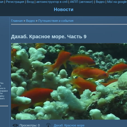
ая
|
Регистрация
|
Вход
|
автоинструктор в спб
|
АКПП (автомат)
|
Видео
|
МЫ на google
Новости
Главная
»
Видео
»
Путешествия и события
Дахаб. Красное море. Часть 9
This
к
ure is
змерами
 for
орму
users
Просмотры
: 0
Дахаб. Красное море