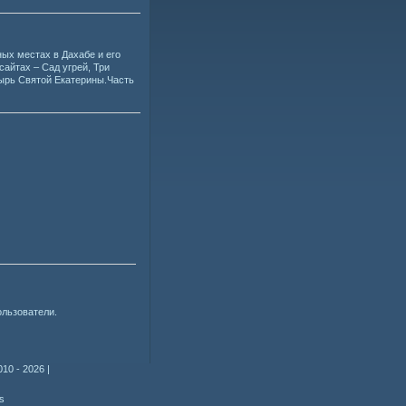
ых местах в Дахабе и его
айтах – Сад угрей, Три
стырь Святой Екатерины.Часть
ользователи.
010 - 2026
|
s