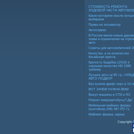
СТОИМОСТЬ РЕМОНТА
ХОДОВОЙ ЧАСТИ АВТОМО
Какое моторное масло лучше
выбираем
Права на экскаватор
Автосервис
В России ввели новые дорож
знаки и ограничения на «гря
авто
Советы для автолюбителей 2
Качество, а не количество
Китайская притча
Крепость Бадабер (2018) в
хорошем качестве HD 1080
трейлер
Лучшее авто за 85 т.р. | ИЛЬ
АВТО-ПОДБОР
Ваз купили дрифт корч в 14 л
ВОТ ЗАЧЕМ НУЖНА BMW
Выкуп машины в СПб и ЛО
Ремонт микроавтобусы? Да!
Мобильная майнинг ферма
(контейнер 20ft) 987-PD-71
Майнинг-ферма, каркас
Copyright