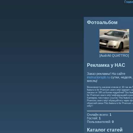
Главн
Фотоальбом
[Audi A6 QUATTRO]
Рекламка у НАС
Заказ рекламы! На сайте
instructorspb.ru
сутки, неделя,
месяц!
Возможность заказов кликов от 10 так же
feature is for Premium users only!
вариант ка
показы от 100 за более подробной
This feat
for Premium users only!
информацией и ра
баннеров, текстовых ссылок
This feature is
Premium users only!
обращайтесь через ф
обратной связи
This feature is for Premium 
only!
!
Онлайн всего:
1
Гостей:
1
Пользователей:
0
Каталог статей