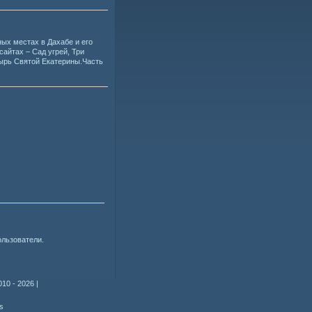
ых местах в Дахабе и его
айтах – Сад угрей, Три
стырь Святой Екатерины.Часть
ользователи.
010 - 2026
|
s