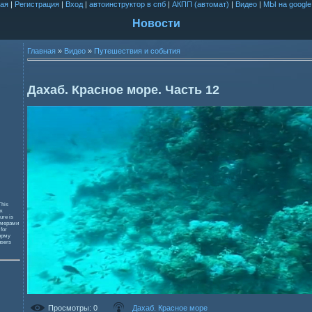
ая
|
Регистрация
|
Вход
|
автоинструктор в спб
|
АКПП (автомат)
|
Видео
|
МЫ на google
Новости
Главная
»
Видео
»
Путешествия и события
Дахаб. Красное море. Часть 12
This
к
ure is
змерами
 for
орму
users
Просмотры
: 0
Дахаб. Красное море