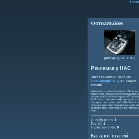
Главн
Фотоальбом
[Audi A6 QUATTRO]
Рекламка у НАС
Заказ рекламы! На сайте
instructorspb.ru
сутки, неделя,
месяц!
Возможность заказов кликов от 10 так же
feature is for Premium users only!
вариант ка
показы от 100 за более подробной
This feat
for Premium users only!
информацией и ра
баннеров, текстовых ссылок
This feature is
Premium users only!
обращайтесь через ф
обратной связи
This feature is for Premium 
only!
!
Онлайн всего:
1
Гостей:
1
Пользователей:
0
Каталог статей