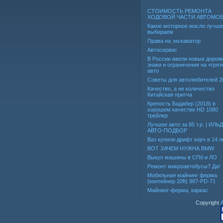
СТОИМОСТЬ РЕМОНТА
ХОДОВОЙ ЧАСТИ АВТОМО
Какое моторное масло лучше
выбираем
Права на экскаватор
Автосервис
В России ввели новые дорож
знаки и ограничения на «гря
авто
Советы для автолюбителей 2
Качество, а не количество
Китайская притча
Крепость Бадабер (2018) в
хорошем качестве HD 1080
трейлер
Лучшее авто за 85 т.р. | ИЛЬ
АВТО-ПОДБОР
Ваз купили дрифт корч в 14 л
ВОТ ЗАЧЕМ НУЖНА BMW
Выкуп машины в СПб и ЛО
Ремонт микроавтобусы? Да!
Мобильная майнинг ферма
(контейнер 20ft) 987-PD-71
Майнинг-ферма, каркас
Copyright