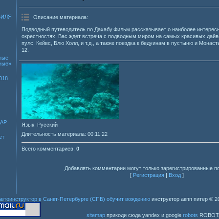
БИЛЯ
Описание материала
:
Подводный путеводитель по Дахабу.Фильм рассказывает о наиболее интересн
окрестностях. Вас ждет встреча с подводным миром на самых красивых дайвс
пулс, Кейвс, Блю Холл, и т.д., а также поездка к бедуинам в пустыню и Мона
12.
ные
зные»
018
ДАР
Язык
: Русский
Длительность материала
: 00:11:22
ет
Всего комментариев
:
0
Добавлять комментарии могут только зарегистрированные п
[
Регистрация
|
Вход
]
Автоинструктор в Санкт-Петербурге (СПБ) обучит вождению
инструктор акпп питер
© 2
sitemap
прикоди сюда yandex и google
robots
ROBOT