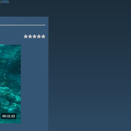
|
RSS
00:11:22