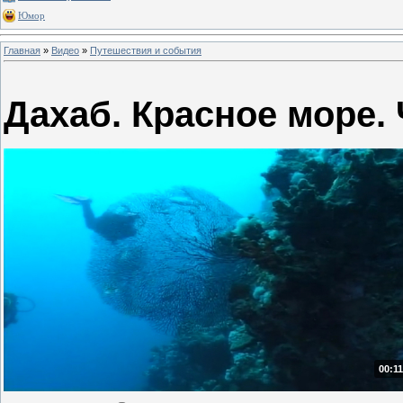
Юмор
Главная
»
Видео
»
Путешествия и события
Дахаб. Красное море. 
00:11