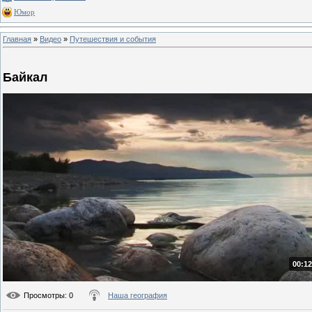
Юмор
Главная
»
Видео
»
Путешествия и события
Байкал
00:12
Просмотры
: 0
Наша география