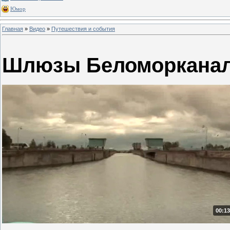
Юмор
Главная
»
Видео
»
Путешествия и события
Шлюзы Беломоркана
00:13