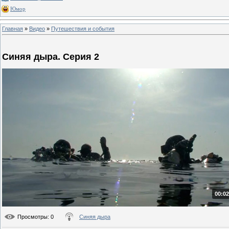
Юмор
Главная
»
Видео
»
Путешествия и события
Синяя дыра. Серия 2
00:02
Просмотры
: 0
Синяя дыра