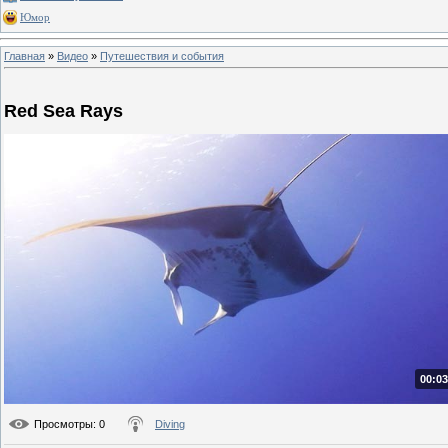
Юмор
Главная
»
Видео
»
Путешествия и события
Red Sea Rays
00:03
Просмотры
: 0
Diving