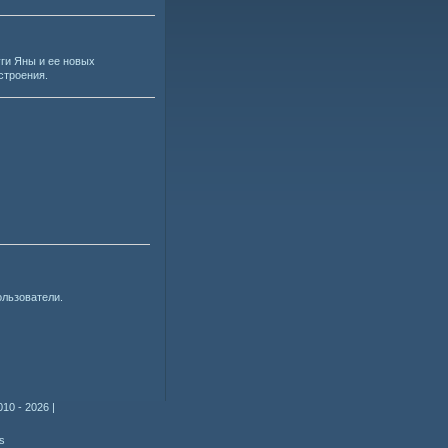
уги Яны и ее новых
строения.
ользователи.
010 - 2026
|
s