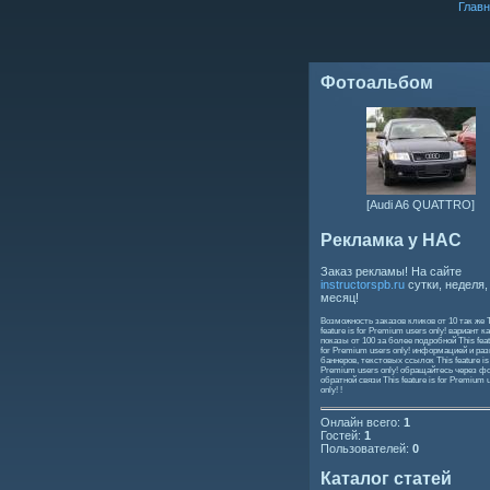
Главн
Фотоальбом
[Audi A6 QUATTRO]
Рекламка у НАС
Заказ рекламы! На сайте
instructorspb.ru
сутки, неделя,
месяц!
Возможность заказов кликов от 10 так же
feature is for Premium users only!
вариант ка
показы от 100 за более подробной
This feat
for Premium users only!
информацией и ра
баннеров, текстовых ссылок
This feature is
Premium users only!
обращайтесь через ф
обратной связи
This feature is for Premium 
only!
!
Онлайн всего:
1
Гостей:
1
Пользователей:
0
Каталог статей