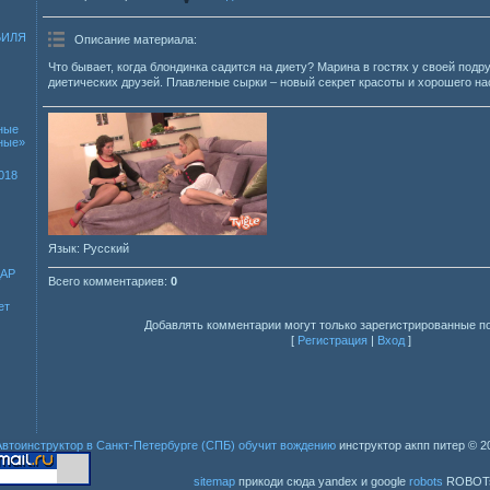
БИЛЯ
Описание материала
:
Что бывает, когда блондинка садится на диету? Марина в гостях у своей подр
диетических друзей. Плавленые сырки – новый секрет красоты и хорошего на
ные
зные»
018
Язык
: Русский
ДАР
Всего комментариев
:
0
ет
Добавлять комментарии могут только зарегистрированные п
[
Регистрация
|
Вход
]
Автоинструктор в Санкт-Петербурге (СПБ) обучит вождению
инструктор акпп питер
© 2
sitemap
прикоди сюда yandex и google
robots
ROBOT