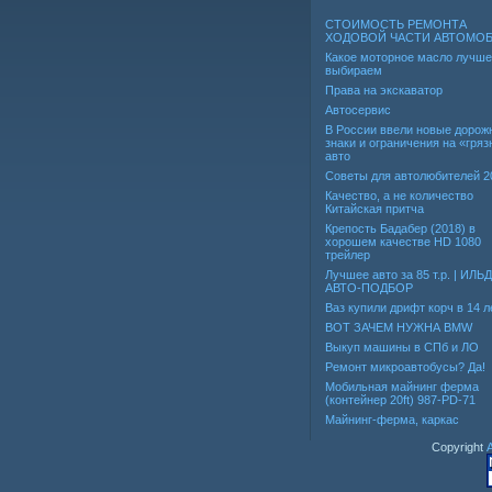
СТОИМОСТЬ РЕМОНТА
ХОДОВОЙ ЧАСТИ АВТОМО
Какое моторное масло лучше
выбираем
Права на экскаватор
Автосервис
В России ввели новые дорож
знаки и ограничения на «гря
авто
Советы для автолюбителей 2
Качество, а не количество
Китайская притча
Крепость Бадабер (2018) в
хорошем качестве HD 1080
трейлер
Лучшее авто за 85 т.р. | ИЛЬ
АВТО-ПОДБОР
Ваз купили дрифт корч в 14 л
ВОТ ЗАЧЕМ НУЖНА BMW
Выкуп машины в СПб и ЛО
Ремонт микроавтобусы? Да!
Мобильная майнинг ферма
(контейнер 20ft) 987-PD-71
Майнинг-ферма, каркас
Copyright