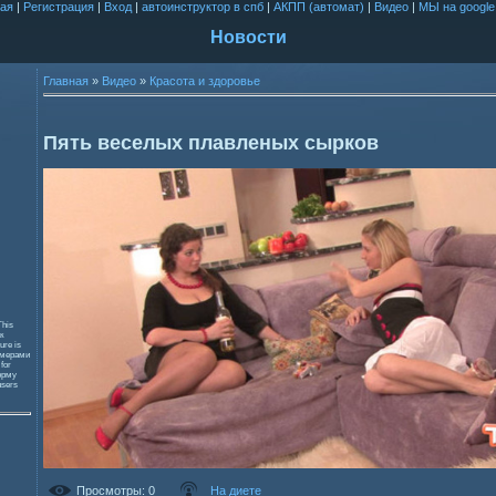
ая
|
Регистрация
|
Вход
|
автоинструктор в спб
|
АКПП (автомат)
|
Видео
|
МЫ на google
Новости
Главная
»
Видео
»
Красота и здоровье
Пять веселых плавленых сырков
This
к
ure is
змерами
 for
орму
users
Просмотры
: 0
На диете