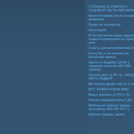
СТОИМОСТЬ РЕМОНТА
ХОДОВОЙ ЧАСТИ АВТОМО
Какое моторное масло лучше
выбираем
Права на экскаватор
Автосервис
В России ввели новые дорож
знаки и ограничения на «гря
авто
Советы для автолюбителей 2
Качество, а не количество
Китайская притча
Крепость Бадабер (2018) в
хорошем качестве HD 1080
трейлер
Лучшее авто за 85 т.р. | ИЛЬ
АВТО-ПОДБОР
Ваз купили дрифт корч в 14 л
ВОТ ЗАЧЕМ НУЖНА BMW
Выкуп машины в СПб и ЛО
Ремонт микроавтобусы? Да!
Мобильная майнинг ферма
(контейнер 20ft) 987-PD-71
Майнинг-ферма, каркас