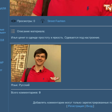
БИЛЯ
Просмотры
: 0
Street Fashion
ные
Описание материала
:
зные»
Илья ценит в одежде простоту и яркость. Одевается под настроение.
018
ДАР
ет
Язык
: Русский
Всего комментариев
:
0
Добавлять комментарии могут только зарегистрированные п
[
Регистрация
|
Вход
]