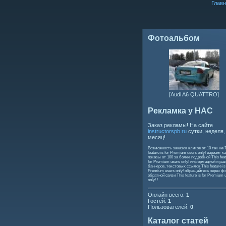
Главн
Фотоальбом
[Audi A6 QUATTRO]
Рекламка у НАС
Заказ рекламы! На сайте
instructorspb.ru
сутки, неделя,
месяц!
Возможность заказов кликов от 10 так же
feature is for Premium users only!
вариант ка
показы от 100 за более подробной
This feat
for Premium users only!
информацией и ра
баннеров, текстовых ссылок
This feature is
Premium users only!
обращайтесь через ф
обратной связи
This feature is for Premium 
only!
!
Онлайн всего:
1
Гостей:
1
Пользователей:
0
Каталог статей