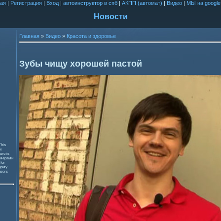
ая
|
Регистрация
|
Вход
|
автоинструктор в спб
|
АКПП (автомат)
|
Видео
|
МЫ на google
Новости
Главная
»
Видео
»
Красота и здоровье
Зубы чищу хорошей пастой
This
к
ure is
змерами
 for
орму
users