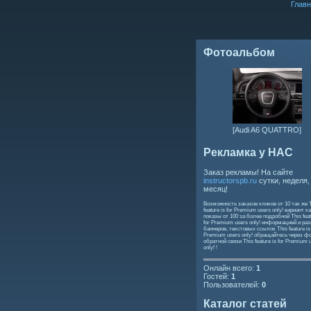
Главн
Фотоальбом
[Audi A6 QUATTRO]
Рекламка у НАС
Заказ рекламы! На сайте
instructorspb.ru
сутки, неделя,
месяц!
Возможность заказов кликов от 10 так же
feature is for Premium users only!
вариант ка
показы от 100 за более подробной
This feat
for Premium users only!
информацией и ра
баннеров, текстовых ссылок
This feature is
Premium users only!
обращайтесь через ф
обратной связи
This feature is for Premium 
only!
!
Онлайн всего:
1
Гостей:
1
Пользователей:
0
Каталог статей