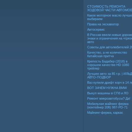
СТОИМОСТЬ РЕМОНТА
ХОДОВОЙ ЧАСТИ АВТОМО
Какое моторное масло лучше
выбираем
Права на экскаватор
Автосервис
В России ввели новые дорож
знаки и ограничения на «гря
авто
Советы для автолюбителей 2
Качество, а не количество
Китайская притча
Крепость Бадабер (2018) в
хорошем качестве HD 1080
трейлер
Лучшее авто за 85 т.р. | ИЛЬ
АВТО-ПОДБОР
Ваз купили дрифт корч в 14 л
ВОТ ЗАЧЕМ НУЖНА BMW
Выкуп машины в СПб и ЛО
Ремонт микроавтобусы? Да!
Мобильная майнинг ферма
(контейнер 20ft) 987-PD-71
Майнинг-ферма, каркас