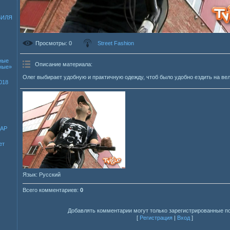
БИЛЯ
Просмотры
: 0
Street Fashion
ные
Описание материала
:
зные»
Олег выбирает удобную и практичную одежду, чтоб было удобно ездить на ве
018
ДАР
ет
Язык
: Русский
Всего комментариев
:
0
Добавлять комментарии могут только зарегистрированные п
[
Регистрация
|
Вход
]