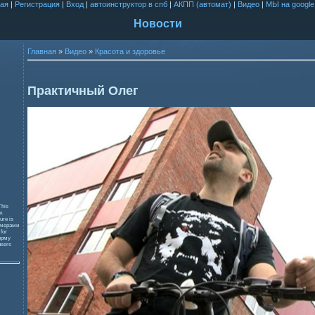
ая
|
Регистрация
|
Вход
|
автоинструктор в спб
|
АКПП (автомат)
|
Видео
|
МЫ на google
Новости
Главная
»
Видео
»
Красота и здоровье
Практичный Олег
This
к
ure is
змерами
 for
орму
users