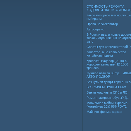
СТОИМОСТЬ РЕМОНТА
ХОДОВОЙ ЧАСТИ АВТОМО
Какое моторное масло лучше
выбираем
Права на экскаватор
Автосервис
В России ввели новые дорож
знаки и ограничения на «гря
авто
Советы для автолюбителей 2
Качество, а не количество
Китайская притча
Крепость Бадабер (2018) в
хорошем качестве HD 1080
трейлер
Лучшее авто за 85 т.р. | ИЛЬ
АВТО-ПОДБОР
Ваз купили дрифт корч в 14 л
ВОТ ЗАЧЕМ НУЖНА BMW
Выкуп машины в СПб и ЛО
Ремонт микроавтобусы? Да!
Мобильная майнинг ферма
(контейнер 20ft) 987-PD-71
Майнинг-ферма, каркас