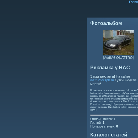
Главн
Фотоальбом
[Audi A6 QUATTRO]
Рекламка у НАС
Заказ рекламы! На сайте
instructorspb.ru
сутки, неделя,
месяц!
Возможность заказов кликов от 10 так же
feature is for Premium users only!
вариант ка
показы от 100 за более подробной
This feat
for Premium users only!
информацией и ра
баннеров, текстовых ссылок
This feature is
Premium users only!
обращайтесь через ф
обратной связи
This feature is for Premium 
only!
!
Онлайн всего:
1
Гостей:
1
Пользователей:
0
Каталог статей