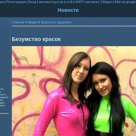
ая
|
Регистрация
|
Вход
|
автоинструктор в спб
|
АКПП (автомат)
|
Видео
|
МЫ на google
Новости
Главная
»
Видео
»
Красота и здоровье
Безумство красок
This
к
ure is
змерами
 for
орму
users