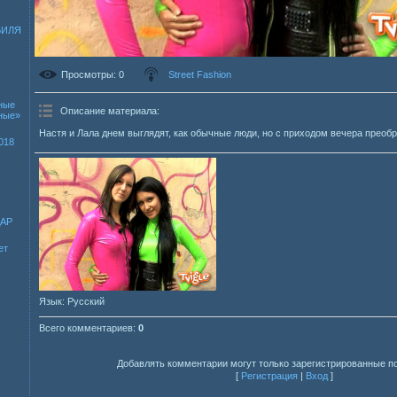
БИЛЯ
Просмотры
: 0
Street Fashion
ные
Описание материала
:
зные»
Настя и Лала днем выглядят, как обычные люди, но с приходом вечера преоб
018
ДАР
ет
Язык
: Русский
Всего комментариев
:
0
Добавлять комментарии могут только зарегистрированные п
[
Регистрация
|
Вход
]