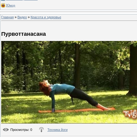
Юмор
Главная
»
Видео
»
Красота и здоровье
Пурвоттанасана
Просмотры
: 0
Техника йоги