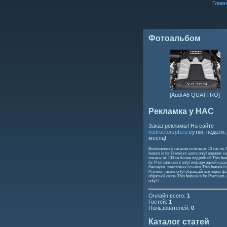
Главн
Фотоальбом
[Audi A6 QUATTRO]
Рекламка у НАС
Заказ рекламы! На сайте
instructorspb.ru
сутки, неделя,
месяц!
Возможность заказов кликов от 10 так же
feature is for Premium users only!
вариант ка
показы от 100 за более подробной
This feat
for Premium users only!
информацией и ра
баннеров, текстовых ссылок
This feature is
Premium users only!
обращайтесь через ф
обратной связи
This feature is for Premium 
only!
!
Онлайн всего:
1
Гостей:
1
Пользователей:
0
Каталог статей