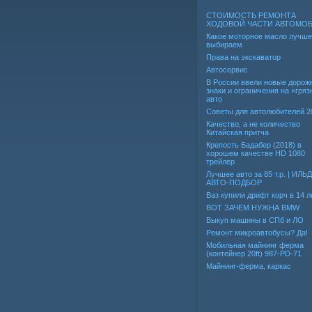
СТОИМОСТЬ РЕМОНТА
ХОДОВОЙ ЧАСТИ АВТОМО
Какое моторное масло лучше
выбираем
Права на экскаватор
Автосервис
В России ввели новые дорож
знаки и ограничения на «гря
авто
Советы для автолюбителей 2
Качество, а не количество
Китайская притча
Крепость Бадабер (2018) в
хорошем качестве HD 1080
трейлер
Лучшее авто за 85 т.р. | ИЛЬ
АВТО-ПОДБОР
Ваз купили дрифт корч в 14 л
ВОТ ЗАЧЕМ НУЖНА BMW
Выкуп машины в СПб и ЛО
Ремонт микроавтобусы? Да!
Мобильная майнинг ферма
(контейнер 20ft) 987-PD-71
Майнинг-ферма, каркас