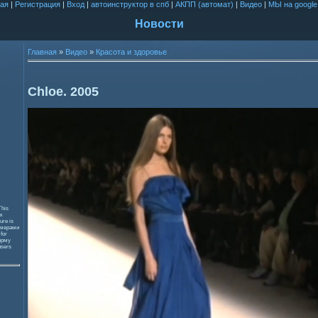
ая
|
Регистрация
|
Вход
|
автоинструктор в спб
|
АКПП (автомат)
|
Видео
|
МЫ на google
Новости
Главная
»
Видео
»
Красота и здоровье
Chloe. 2005
This
к
ure is
змерами
 for
орму
users