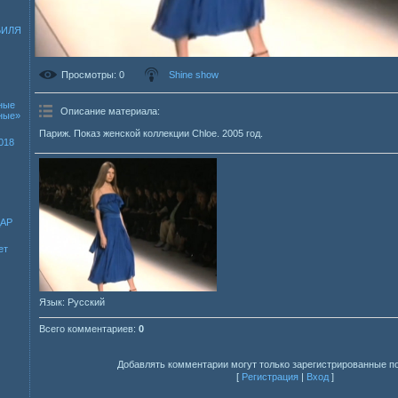
БИЛЯ
Просмотры
: 0
Shine show
ные
Описание материала
:
зные»
Париж. Показ женской коллекции Chloe. 2005 год.
018
ДАР
ет
Язык
: Русский
Всего комментариев
:
0
Добавлять комментарии могут только зарегистрированные п
[
Регистрация
|
Вход
]