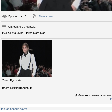
Просмотры
: 0
Shine show
Описание материала
:
Рио-де-Жанейро. Показ Mara Mac.
Язык
: Русский
Всего комментариев
:
0
Добавлять комментарии могу
[
Р
Полная версия сайта