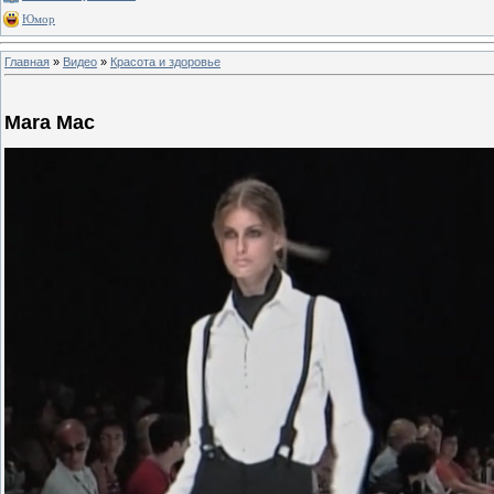
Юмор
Главная
»
Видео
»
Красота и здоровье
Mara Mac