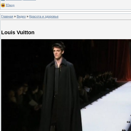
Юмор
Главная
»
Видео
»
Красота и здоровье
Louis Vuitton