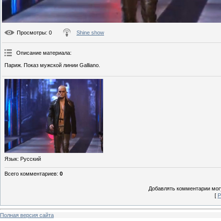
Просмотры
: 0
Shine show
Описание материала
:
Париж. Показ мужской линии Galliano.
Язык
: Русский
Всего комментариев
:
0
Добавлять комментарии могу
[
Р
Полная версия сайта