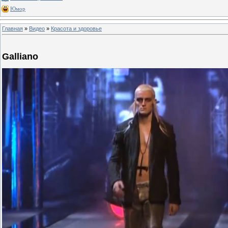
Юмор
Главная
»
Видео
»
Красота и здоровье
Galliano