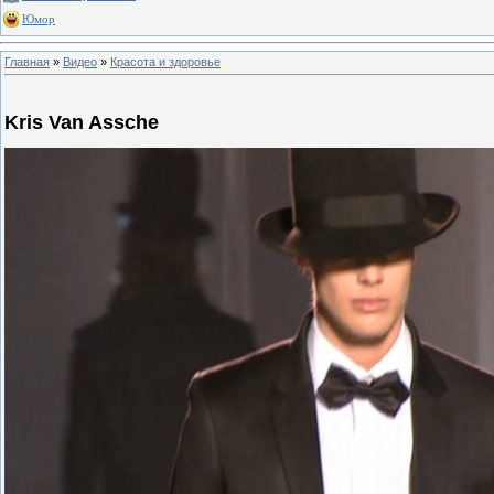
Юмор
Главная
»
Видео
»
Красота и здоровье
Kris Van Assche