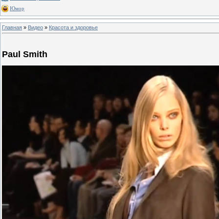
Юмор
Главная
»
Видео
»
Красота и здоровье
Paul Smith