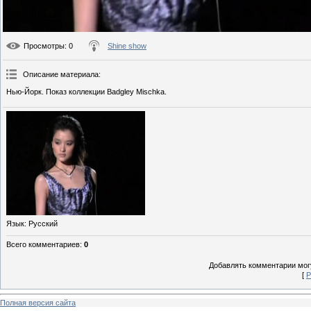
Просмотры
: 0
Shine show
Описание материала
:
Нью-Йорк. Показ коллекции Badgley Mischka.
Язык
: Русский
Всего комментариев
:
0
Добавлять комментарии могу
[
Р
Полная версия сайта