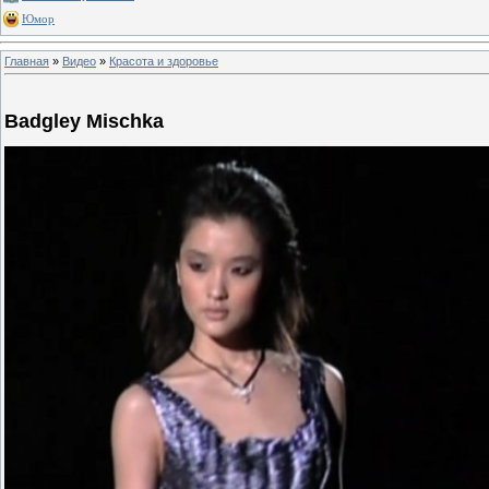
Юмор
Главная
»
Видео
»
Красота и здоровье
Badgley Mischka