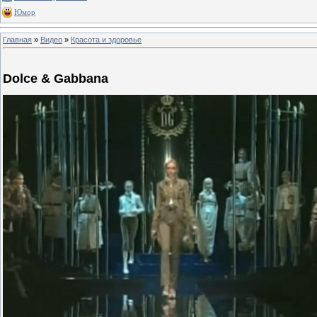
Юмор
Главная
»
Видео
»
Красота и здоровье
Dolce & Gabbana