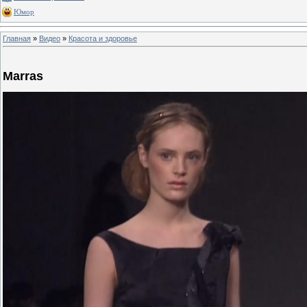
Юмор
Главная
»
Видео
»
Красота и здоровье
Marras