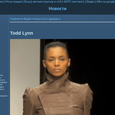
ая
|
Регистрация
|
Вход
|
автоинструктор в спб
|
АКПП (автомат)
|
Видео
|
МЫ на google
Новости
Главная
»
Видео
»
Красота и здоровье
Todd Lynn
This
к
ure is
змерами
 for
орму
users