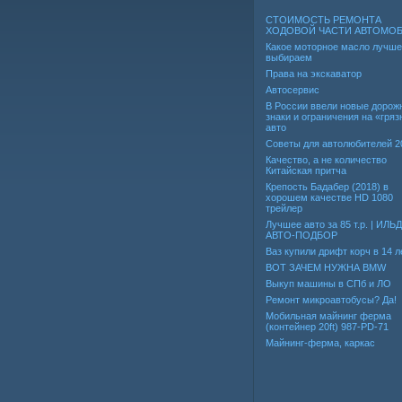
СТОИМОСТЬ РЕМОНТА
ХОДОВОЙ ЧАСТИ АВТОМО
Какое моторное масло лучше
выбираем
Права на экскаватор
Автосервис
В России ввели новые дорож
знаки и ограничения на «гря
авто
Советы для автолюбителей 2
Качество, а не количество
Китайская притча
Крепость Бадабер (2018) в
хорошем качестве HD 1080
трейлер
Лучшее авто за 85 т.р. | ИЛЬ
АВТО-ПОДБОР
Ваз купили дрифт корч в 14 л
ВОТ ЗАЧЕМ НУЖНА BMW
Выкуп машины в СПб и ЛО
Ремонт микроавтобусы? Да!
Мобильная майнинг ферма
(контейнер 20ft) 987-PD-71
Майнинг-ферма, каркас