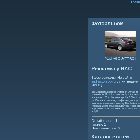
Главн
Фотоальбом
[Audi A6 QUATTRO]
Рекламка у НАС
Заказ рекламы! На сайте
instructorspb.ru
сутки, неделя,
месяц!
Возможность заказов кликов от 10 так же
feature is for Premium users only!
вариант ка
показы от 100 за более подробной
This feat
for Premium users only!
информацией и ра
баннеров, текстовых ссылок
This feature is
Premium users only!
обращайтесь через ф
обратной связи
This feature is for Premium 
only!
!
Онлайн всего:
1
Гостей:
1
Пользователей:
0
Каталог статей