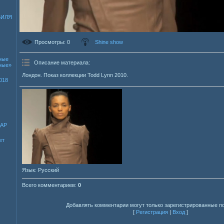
БИЛЯ
Просмотры
: 0
Shine show
ные
Описание материала
:
зные»
Лондон. Показ коллекции Todd Lynn 2010.
018
ДАР
ет
Язык
: Русский
Всего комментариев
:
0
Добавлять комментарии могут только зарегистрированные п
[
Регистрация
|
Вход
]