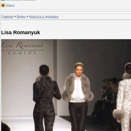
Юмор
Главная
»
Видео
»
Красота и здоровье
Lisa Romanyuk