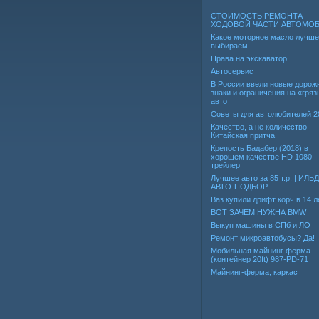
СТОИМОСТЬ РЕМОНТА
ХОДОВОЙ ЧАСТИ АВТОМО
Какое моторное масло лучше
выбираем
Права на экскаватор
Автосервис
В России ввели новые дорож
знаки и ограничения на «гря
авто
Советы для автолюбителей 2
Качество, а не количество
Китайская притча
Крепость Бадабер (2018) в
хорошем качестве HD 1080
трейлер
Лучшее авто за 85 т.р. | ИЛЬ
АВТО-ПОДБОР
Ваз купили дрифт корч в 14 л
ВОТ ЗАЧЕМ НУЖНА BMW
Выкуп машины в СПб и ЛО
Ремонт микроавтобусы? Да!
Мобильная майнинг ферма
(контейнер 20ft) 987-PD-71
Майнинг-ферма, каркас