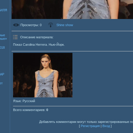
БИЛЯ
Просмотры
: 0
Shine show
ные
Описание материала
:
зные»
Показ Carolina Herrera. Нью-Йорк.
018
ДАР
ет
Язык
: Русский
Всего комментариев
:
0
Добавлять комментарии могут только зарегистрированные п
[
Регистрация
|
Вход
]