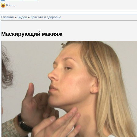
Юмор
Главная
»
Видео
»
Красота и здоровье
Маскирующий макияж