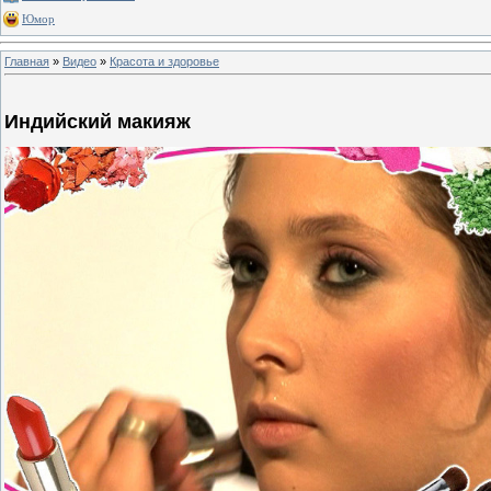
Юмор
Главная
»
Видео
»
Красота и здоровье
Индийский макияж