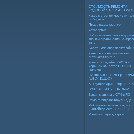
СТОИМОСТЬ РЕМОНТА
ХОДОВОЙ ЧАСТИ АВТОМО
Какое моторное масло лучше
выбираем
Права на экскаватор
Автосервис
В России ввели новые дорож
знаки и ограничения на «гря
авто
Советы для автолюбителей 2
Качество, а не количество
Китайская притча
Крепость Бадабер (2018) в
хорошем качестве HD 1080
трейлер
Лучшее авто за 85 т.р. | ИЛЬ
АВТО-ПОДБОР
Ваз купили дрифт корч в 14 л
ВОТ ЗАЧЕМ НУЖНА BMW
Выкуп машины в СПб и ЛО
Ремонт микроавтобусы? Да!
Мобильная майнинг ферма
(контейнер 20ft) 987-PD-71
Майнинг-ферма, каркас