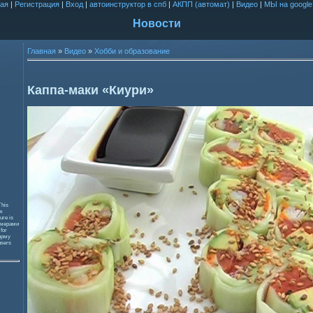
ая
|
Регистрация
|
Вход
|
автоинструктор в спб
|
АКПП (автомат)
|
Видео
|
МЫ на google
Новости
Главная
»
Видео
»
Хобби и образование
Каппа-маки «Киури»
This
к
ure is
змерами
 for
орму
users