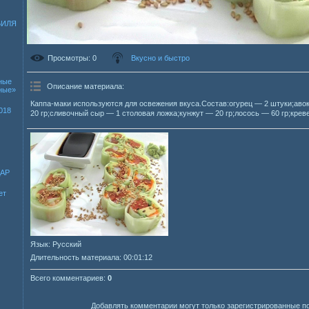
БИЛЯ
Просмотры
: 0
Вкусно и быстро
ные
Описание материала
:
зные»
Каппа-маки используются для освежения вкуса.Состав:огурец — 2 штуки;аво
018
20 гр;сливочный сыр — 1 столовая ложка;кунжут — 20 гр;лосось — 60 гр;крев
ДАР
ет
Язык
: Русский
Длительность материала
: 00:01:12
Всего комментариев
:
0
Добавлять комментарии могут только зарегистрированные п