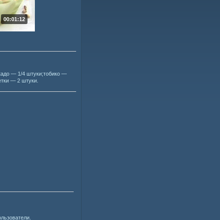
00:01:12
кадо — 1/4 штуки;тобико —
етки — 2 штуки.
ользователи.