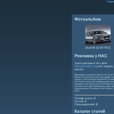
Главн
Фотоальбом
[Audi A6 QUATTRO]
Рекламка у НАС
Заказ рекламы! На сайте
instructorspb.ru
сутки, неделя,
месяц!
Возможность заказов кликов от 10 так же
feature is for Premium users only!
вариант ка
показы от 100 за более подробной
This feat
for Premium users only!
информацией и ра
баннеров, текстовых ссылок
This feature is
Premium users only!
обращайтесь через ф
обратной связи
This feature is for Premium 
only!
!
Онлайн всего:
2
Гостей:
2
Пользователей:
0
Каталог статей