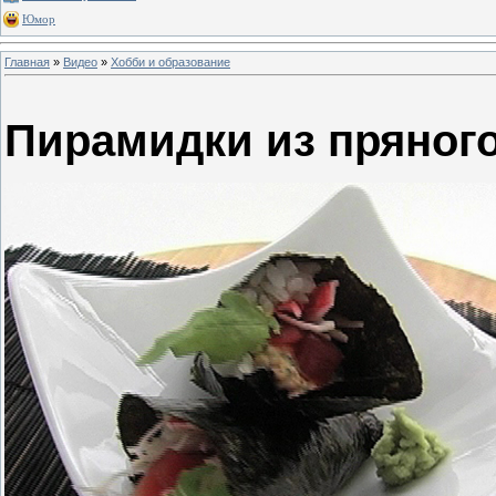
Юмор
Главная
»
Видео
»
Хобби и образование
Пирамидки из пряного