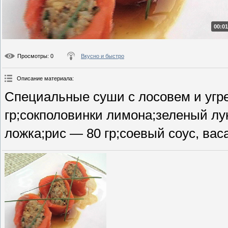
00:01
Просмотры
: 0
Вкусно и быстро
Описание материала
:
Специальные суши с лосовем и угре
гр;сокполовинки лимона;зеленый лу
ложка;рис — 80 гр;соевый соус, вас