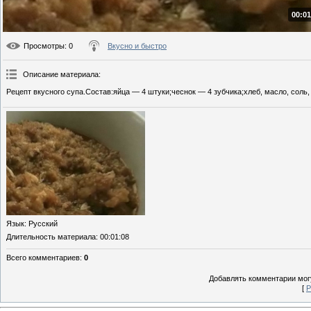
00:01
Просмотры
: 0
Вкусно и быстро
Описание материала
:
Рецепт вкусного супа.Состав:яйца — 4 штуки;чеснок — 4 зубчика;хлеб, масло, соль,
Язык
: Русский
Длительность материала
: 00:01:08
Всего комментариев
:
0
Добавлять комментарии могу
[
Р