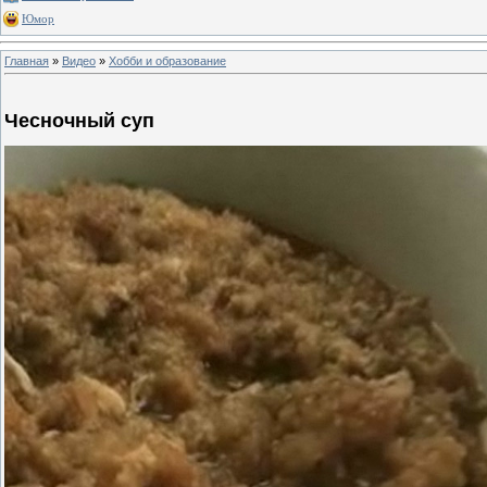
Юмор
Главная
»
Видео
»
Хобби и образование
Чесночный суп