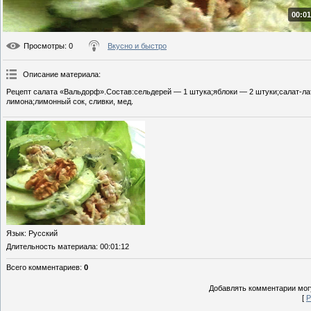
00:01
Просмотры
: 0
Вкусно и быстро
Описание материала
:
Рецепт салата «Вальдорф».Состав:сельдерей — 1 штука;яблоки — 2 штуки;салат-лат
лимона;лимонный сок, сливки, мед.
Язык
: Русский
Длительность материала
: 00:01:12
Всего комментариев
:
0
Добавлять комментарии могу
[
Р