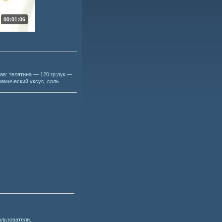
00:01:06
ав: телятина — 120 гр;лук —
замический уксус, соль.
ользователи.