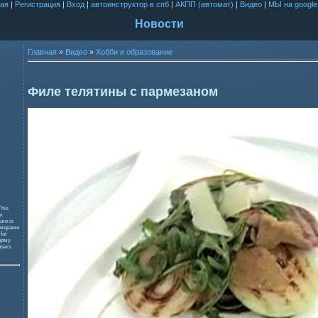
ая
|
Регистрация
|
Вход
|
автоинструктор в спб
|
АКПП (автомат)
|
Видео
|
МЫ на google
Новости
Главная
»
Видео
»
Хобби и образование
Филе телятины с пармезаном
This
к
ure is
змерами
 for
орму
users