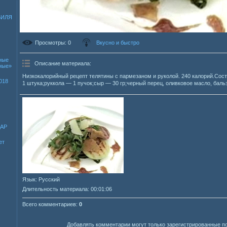
БИЛЯ
Просмотры
: 0
Вкусно и быстро
ные
Описание материала
:
зные»
Низкокалорийный рецепт телятины с пармезаном и руколой. 240 калорий.Сост
018
1 штука;руккола — 1 пучок;сыр — 30 гр;черный перец, оливковое масло, баль
ДАР
ет
Язык
: Русский
Длительность материала
: 00:01:06
Всего комментариев
:
0
Добавлять комментарии могут только зарегистрированные п