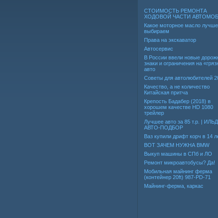
СТОИМОСТЬ РЕМОНТА
ХОДОВОЙ ЧАСТИ АВТОМО
Какое моторное масло лучше
выбираем
Права на экскаватор
Автосервис
В России ввели новые дорож
знаки и ограничения на «гря
авто
Советы для автолюбителей 2
Качество, а не количество
Китайская притча
Крепость Бадабер (2018) в
хорошем качестве HD 1080
трейлер
Лучшее авто за 85 т.р. | ИЛЬ
АВТО-ПОДБОР
Ваз купили дрифт корч в 14 л
ВОТ ЗАЧЕМ НУЖНА BMW
Выкуп машины в СПб и ЛО
Ремонт микроавтобусы? Да!
Мобильная майнинг ферма
(контейнер 20ft) 987-PD-71
Майнинг-ферма, каркас