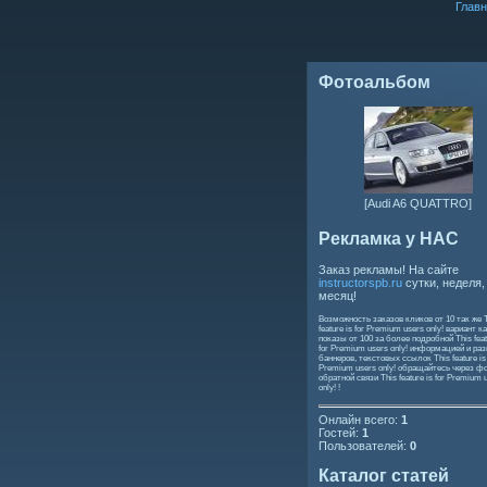
Главн
Фотоальбом
[Audi A6 QUATTRO]
Рекламка у НАС
Заказ рекламы! На сайте
instructorspb.ru
сутки, неделя,
месяц!
Возможность заказов кликов от 10 так же
feature is for Premium users only!
вариант ка
показы от 100 за более подробной
This feat
for Premium users only!
информацией и ра
баннеров, текстовых ссылок
This feature is
Premium users only!
обращайтесь через ф
обратной связи
This feature is for Premium 
only!
!
Онлайн всего:
1
Гостей:
1
Пользователей:
0
Каталог статей