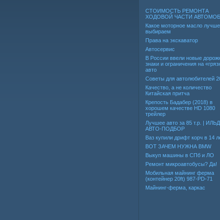
СТОИМОСТЬ РЕМОНТА
ХОДОВОЙ ЧАСТИ АВТОМО
Какое моторное масло лучше
выбираем
Права на экскаватор
Автосервис
В России ввели новые дорож
знаки и ограничения на «гря
авто
Советы для автолюбителей 2
Качество, а не количество
Китайская притча
Крепость Бадабер (2018) в
хорошем качестве HD 1080
трейлер
Лучшее авто за 85 т.р. | ИЛЬ
АВТО-ПОДБОР
Ваз купили дрифт корч в 14 л
ВОТ ЗАЧЕМ НУЖНА BMW
Выкуп машины в СПб и ЛО
Ремонт микроавтобусы? Да!
Мобильная майнинг ферма
(контейнер 20ft) 987-PD-71
Майнинг-ферма, каркас