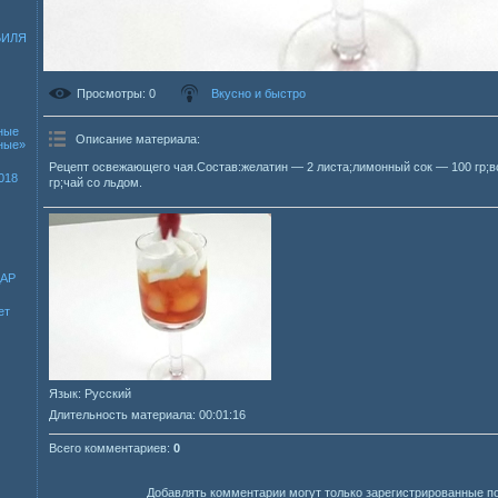
БИЛЯ
Просмотры
: 0
Вкусно и быстро
ные
Описание материала
:
зные»
Рецепт освежающего чая.Состав:желатин — 2 листа;лимонный сок — 100 гр;в
018
гр;чай со льдом.
ДАР
ет
Язык
: Русский
Длительность материала
: 00:01:16
Всего комментариев
:
0
Добавлять комментарии могут только зарегистрированные п