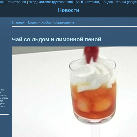
ая
|
Регистрация
|
Вход
|
автоинструктор в спб
|
АКПП (автомат)
|
Видео
|
МЫ на google
Новости
Главная
»
Видео
»
Хобби и образование
Чай со льдом и лимонной пеной
This
к
ure is
змерами
 for
орму
users