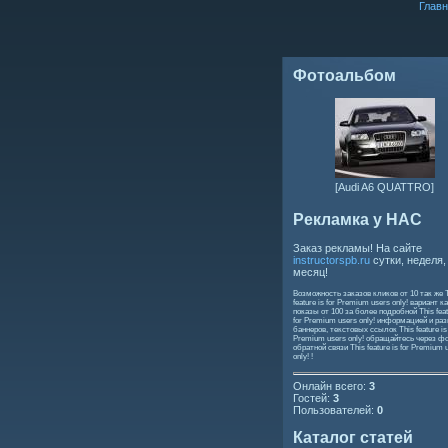
Главн
Фотоальбом
[Audi A6 QUATTRO]
Рекламка у НАС
Заказ рекламы! На сайте
instructorspb.ru
сутки, неделя,
месяц!
Возможность заказов кликов от 10 так же
feature is for Premium users only!
вариант ка
показы от 100 за более подробной
This feat
for Premium users only!
информацией и ра
баннеров, текстовых ссылок
This feature is
Premium users only!
обращайтесь через ф
обратной связи
This feature is for Premium 
only!
!
Онлайн всего:
3
Гостей:
3
Пользователей:
0
Каталог статей