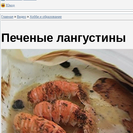
Юмор
Главная
»
Видео
»
Хобби и образование
Печеные лангустины