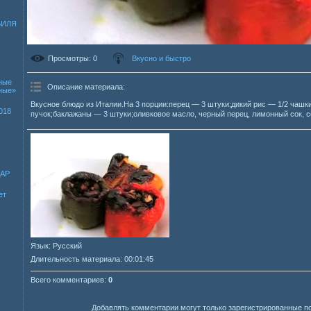
БИЛЯ
Просмотры
: 0
Вкусно и быстро
ные
Описание материала
:
зные»
Вкусное блюдо из Италии.На 3 порции:перец — 3 штуки;дикий рис — 1/2 чашк
018
пучок;баклажаны — 3 штуки;оливковое масло, черный перец, лимонный сок, с
ДАР
ет
Язык
: Русский
Длительность материала
: 00:01:45
Всего комментариев
:
0
Добавлять комментарии могут только зарегистрированные п