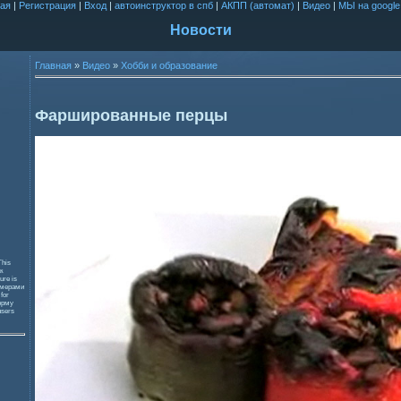
ая
|
Регистрация
|
Вход
|
автоинструктор в спб
|
АКПП (автомат)
|
Видео
|
МЫ на google
Новости
Главная
»
Видео
»
Хобби и образование
Фаршированные перцы
This
к
ure is
змерами
 for
орму
users