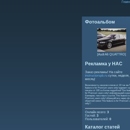
Главн
Фотоальбом
[Audi A6 QUATTRO]
Рекламка у НАС
Заказ рекламы! На сайте
instructorspb.ru
сутки, неделя,
месяц!
Возможность заказов кликов от 10 так же
feature is for Premium users only!
вариант ка
показы от 100 за более подробной
This feat
for Premium users only!
информацией и ра
баннеров, текстовых ссылок
This feature is
Premium users only!
обращайтесь через ф
обратной связи
This feature is for Premium 
only!
!
Онлайн всего:
3
Гостей:
3
Пользователей:
0
Каталог статей