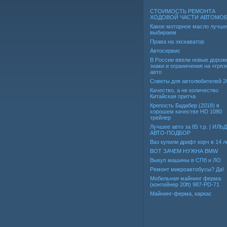
СТОИМОСТЬ РЕМОНТА
ХОДОВОЙ ЧАСТИ АВТОМО
Какое моторное масло лучше
выбираем
Права на экскаватор
Автосервис
В России ввели новые дорож
знаки и ограничения на «гря
авто
Советы для автолюбителей 2
Качество, а не количество
Китайская притча
Крепость Бадабер (2018) в
хорошем качестве HD 1080
трейлер
Лучшее авто за 85 т.р. | ИЛЬ
АВТО-ПОДБОР
Ваз купили дрифт корч в 14 л
ВОТ ЗАЧЕМ НУЖНА BMW
Выкуп машины в СПб и ЛО
Ремонт микроавтобусы? Да!
Мобильная майнинг ферма
(контейнер 20ft) 987-PD-71
Майнинг-ферма, каркас