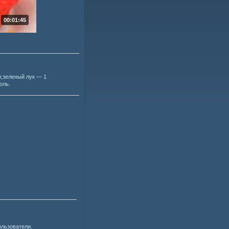
00:01:45
и;зеленый лук — 1
оль.
ользователи.