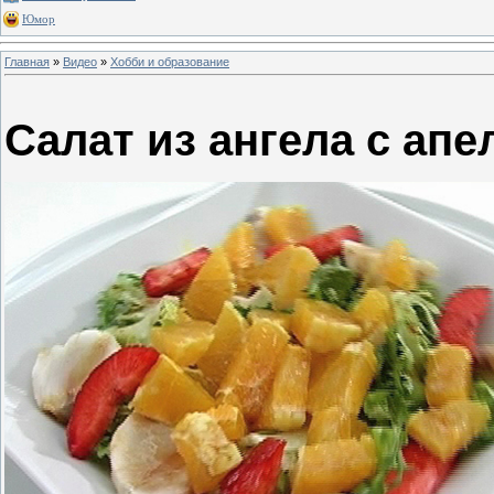
Юмор
Главная
»
Видео
»
Хобби и образование
Салат из ангела с ап