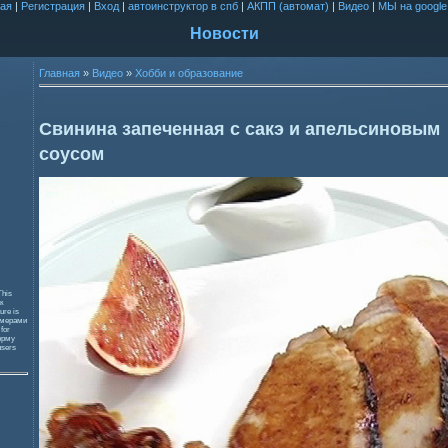
ая
|
Регистрация
|
Вход
|
автоинструктор в спб
|
АКПП (автомат)
|
Видео
|
МЫ на google
Новости
Главная
»
Видео
»
Хобби и образование
Свинина запеченная с сакэ и апельсиновым
соусом
This
к
ure is
змерами
 for
орму
users