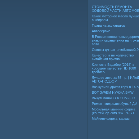
СТОИМОСТЬ РЕМОНТА
ХОДОВОЙ ЧАСТИ АВТОМО
Какое моторное масло лучше
выбираем
Права на экскаватор
Автосервис
В России ввели новые дорож
знаки и ограничения на «гря
авто
Советы для автолюбителей 2
Качество, а не количество
Китайская притча
Крепость Бадабер (2018) в
хорошем качестве HD 1080
трейлер
Лучшее авто за 85 т.р. | ИЛЬ
АВТО-ПОДБОР
Ваз купили дрифт корч в 14 л
ВОТ ЗАЧЕМ НУЖНА BMW
Выкуп машины в СПб и ЛО
Ремонт микроавтобусы? Да!
Мобильная майнинг ферма
(контейнер 20ft) 987-PD-71
Майнинг-ферма, каркас