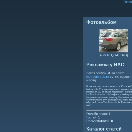
Главн
Фотоальбом
[Audi A6 QUATTRO]
Рекламка у НАС
Заказ рекламы! На сайте
instructorspb.ru
сутки, неделя,
месяц!
Возможность заказов кликов от 10 так же
feature is for Premium users only!
вариант ка
показы от 100 за более подробной
This feat
for Premium users only!
информацией и ра
баннеров, текстовых ссылок
This feature is
Premium users only!
обращайтесь через ф
обратной связи
This feature is for Premium 
only!
!
Онлайн всего:
1
Гостей:
1
Пользователей:
0
Каталог статей