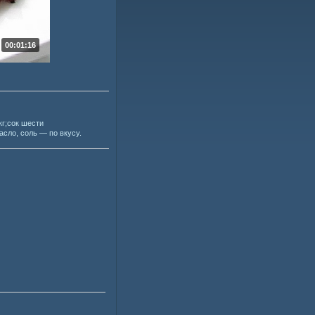
00:01:16
кг;сок шести
сло, соль — по вкусу.