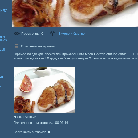
БИЛЯ
Просмотры
: 0
Вкусно и быстро
ные
зные»
Описание материала
:
018
Горячее блюдо для любителей прожаренного мяса.Состав:свиное филе — 0,5 
апельсинов;сакэ — 50 гр;лук — 2 штуки;мед — 2 столовых ложки;оливковое ма
ДАР
ет
Язык
: Русский
Длительность материала
: 00:01:16
Всего комментариев
:
0