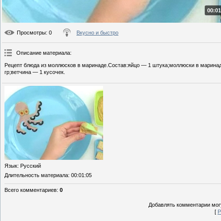
00:01
Просмотры
: 0
Вкусно и быстро
Описание материала
:
Рецепт блюда из моллюсков в маринаде.Состав:яйцо — 1 штука;моллюски в марина
гр;ветчина — 1 кусочек.
Язык
: Русский
Длительность материала
: 00:01:05
Всего комментариев
:
0
Добавлять комментарии могу
[
Р