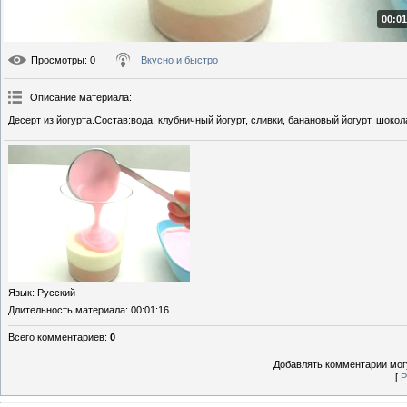
00:01
Просмотры
: 0
Вкусно и быстро
Описание материала
:
Десерт из йогурта.Состав:вода, клубничный йогурт, сливки, банановый йогурт, шокол
Язык
: Русский
Длительность материала
: 00:01:16
Всего комментариев
:
0
Добавлять комментарии могу
[
Р