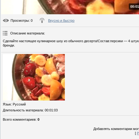
00:01
Просмотры
: 0
Вкусно и быстро
Описание материала
:
Сделайте настоящее кулинарное шоу из обычного десерта!Состав:персики — 4 штуки
бренди.
Язык
: Русский
Длительность материала
: 00:01:03
Всего комментариев
:
0
Добавлять комментарии могу
[
Р