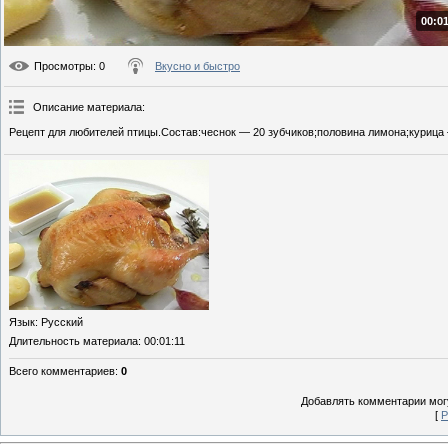
00:01
Просмотры
: 0
Вкусно и быстро
Описание материала
:
Рецепт для любителей птицы.Состав:чеснок — 20 зубчиков;половина лимона;курица 
Язык
: Русский
Длительность материала
: 00:01:11
Всего комментариев
:
0
Добавлять комментарии могу
[
Р