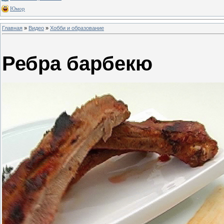
Юмор
Главная
»
Видео
»
Хобби и образование
Ребра барбекю