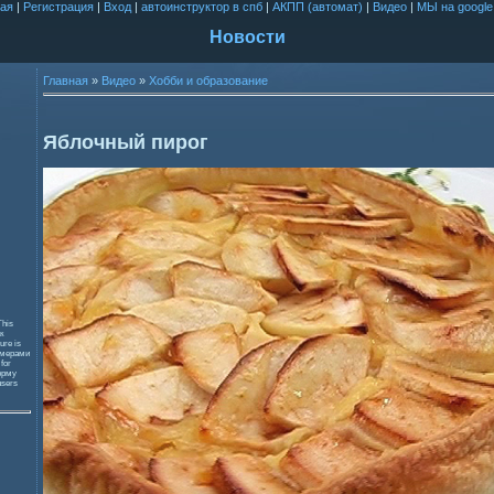
ая
|
Регистрация
|
Вход
|
автоинструктор в спб
|
АКПП (автомат)
|
Видео
|
МЫ на google
Новости
Главная
»
Видео
»
Хобби и образование
Яблочный пирог
This
к
ure is
змерами
 for
орму
users