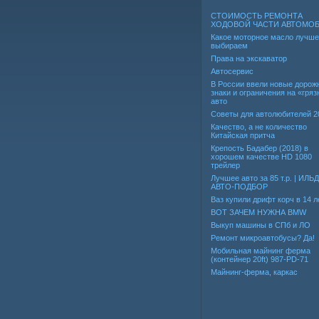
СТОИМОСТЬ РЕМОНТА
ХОДОВОЙ ЧАСТИ АВТОМО
Какое моторное масло лучше
выбираем
Права на экскаватор
Автосервис
В России ввели новые дорож
знаки и ограничения на «гря
авто
Советы для автолюбителей 2
Качество, а не количество
Китайская притча
Крепость Бадабер (2018) в
хорошем качестве HD 1080
трейлер
Лучшее авто за 85 т.р. | ИЛЬ
АВТО-ПОДБОР
Ваз купили дрифт корч в 14 л
ВОТ ЗАЧЕМ НУЖНА BMW
Выкуп машины в СПб и ЛО
Ремонт микроавтобусы? Да!
Мобильная майнинг ферма
(контейнер 20ft) 987-PD-71
Майнинг-ферма, каркас