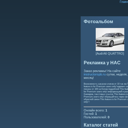
Главн
Фотоальбом
[Audi A6 QUATTRO]
Рекламка у НАС
Заказ рекламы! На сайте
instructorspb.ru
сутки, неделя,
месяц!
Возможность заказов кликов от 10 так же
feature is for Premium users only!
вариант ка
показы от 100 за более подробной
This feat
for Premium users only!
информацией и ра
баннеров, текстовых ссылок
This feature is
Premium users only!
обращайтесь через ф
обратной связи
This feature is for Premium 
only!
!
Онлайн всего:
1
Гостей:
1
Пользователей:
0
Каталог статей