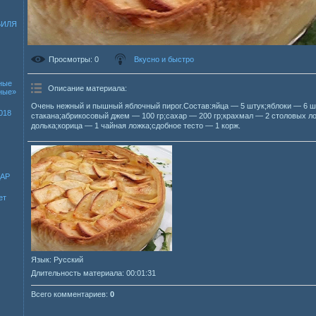
БИЛЯ
Просмотры
: 0
Вкусно и быстро
ные
Описание материала
:
зные»
Очень нежный и пышный яблочный пирог.Состав:яйца — 5 штук;яблоки — 6 ш
018
стакана;абрикосовый джем — 100 гр;сахар — 200 гр;крахмал — 2 столовых л
долька;корица — 1 чайная ложка;сдобное тесто — 1 корж.
ДАР
ет
Язык
: Русский
Длительность материала
: 00:01:31
Всего комментариев
:
0