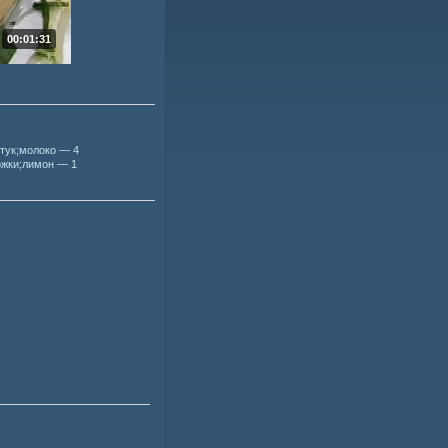
00:01:31
тук;молоко — 4
ожки;лимон — 1