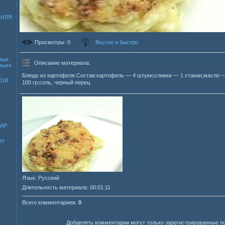
БИЛЯ
Просмотры
: 0
Вкусно и быстро
ные
Описание материала
:
зные»
Блюдо из картофеля.Состав:картофель — 4 штуки;сливки — 1 стакан;масло —
018
100 гр;соль, черный перец.
ДАР
ет
Язык
: Русский
Длительность материала
: 00:01:11
Всего комментариев
:
0
Добавлять комментарии могут только зарегистрированные п