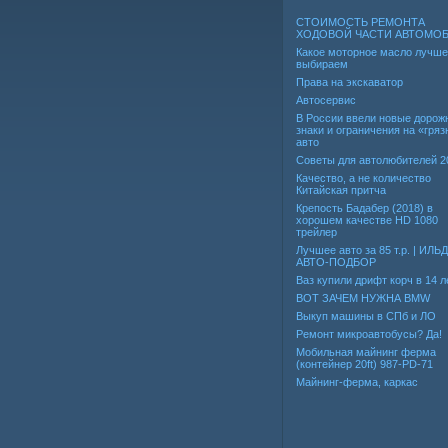
СТОИМОСТЬ РЕМОНТА
ХОДОВОЙ ЧАСТИ АВТОМО
Какое моторное масло лучше
выбираем
Права на экскаватор
Автосервис
В России ввели новые дорож
знаки и ограничения на «гря
авто
Советы для автолюбителей 2
Качество, а не количество
Китайская притча
Крепость Бадабер (2018) в
хорошем качестве HD 1080
трейлер
Лучшее авто за 85 т.р. | ИЛЬ
АВТО-ПОДБОР
Ваз купили дрифт корч в 14 л
ВОТ ЗАЧЕМ НУЖНА BMW
Выкуп машины в СПб и ЛО
Ремонт микроавтобусы? Да!
Мобильная майнинг ферма
(контейнер 20ft) 987-PD-71
Майнинг-ферма, каркас