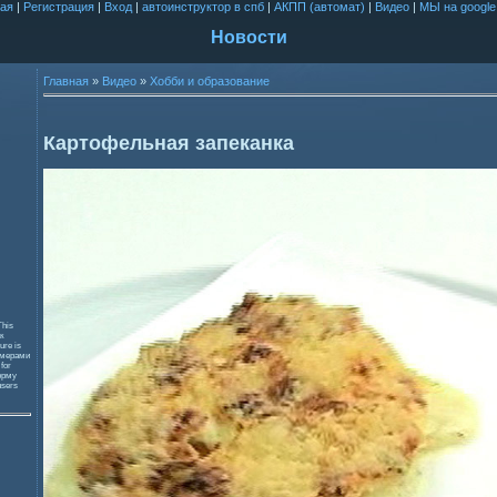
ая
|
Регистрация
|
Вход
|
автоинструктор в спб
|
АКПП (автомат)
|
Видео
|
МЫ на google
Новости
Главная
»
Видео
»
Хобби и образование
Картофельная запеканка
This
к
ure is
змерами
 for
орму
users