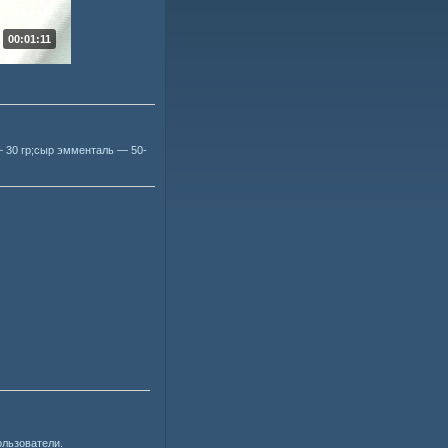
00:01:11
 30 гр;сыр эмменталь — 50-
ользователи.