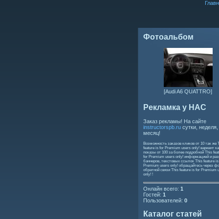
Главн
Фотоальбом
[Audi A6 QUATTRO]
Рекламка у НАС
Заказ рекламы! На сайте
instructorspb.ru
сутки, неделя,
месяц!
Возможность заказов кликов от 10 так же
feature is for Premium users only!
вариант ка
показы от 100 за более подробной
This feat
for Premium users only!
информацией и ра
баннеров, текстовых ссылок
This feature is
Premium users only!
обращайтесь через ф
обратной связи
This feature is for Premium 
only!
!
Онлайн всего:
1
Гостей:
1
Пользователей:
0
Каталог статей