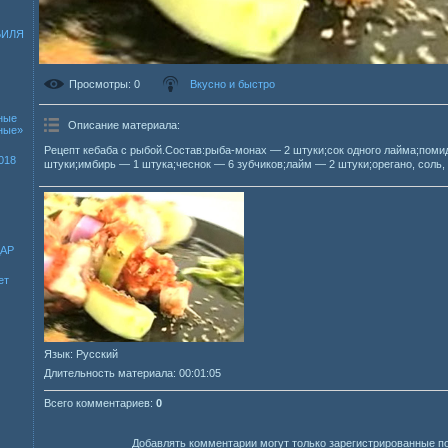
БИЛЯ
Просмотры
: 0
Вкусно и быстро
ные
Описание материала
:
зные»
Рецепт кебаба с рыбой.Состав:рыба-монах — 2 штуки;сок одного лайма;поми
018
штуки;имбирь — 1 штука;чеснок — 6 зубчиков;лайм — 2 штуки;орегано, соль,
ДАР
ет
Язык
: Русский
Длительность материала
: 00:01:05
Всего комментариев
:
0
Добавлять комментарии могут только зарегистрированные п