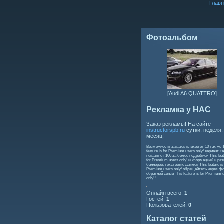
Главн
Фотоальбом
[Audi A6 QUATTRO]
Рекламка у НАС
Заказ рекламы! На сайте
instructorspb.ru
сутки, неделя,
месяц!
Возможность заказов кликов от 10 так же
feature is for Premium users only!
вариант ка
показы от 100 за более подробной
This feat
for Premium users only!
информацией и ра
баннеров, текстовых ссылок
This feature is
Premium users only!
обращайтесь через ф
обратной связи
This feature is for Premium 
only!
!
Онлайн всего:
1
Гостей:
1
Пользователей:
0
Каталог статей