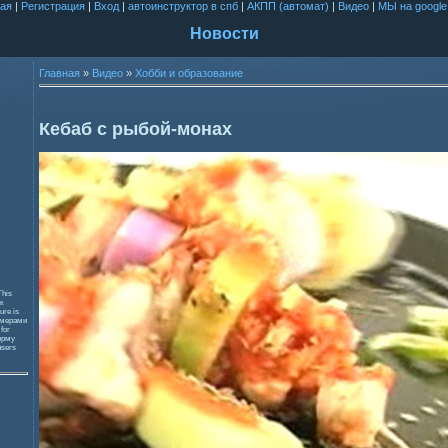
ая
|
Регистрация
|
Вход
|
автоинструктор в спб
|
АКПП (автомат)
|
Видео
|
МЫ на google
Новости
Главная
»
Видео
»
Хобби и образование
Кебаб с рыбой-монах
This
к
ure is
змерами
 for
орму
users