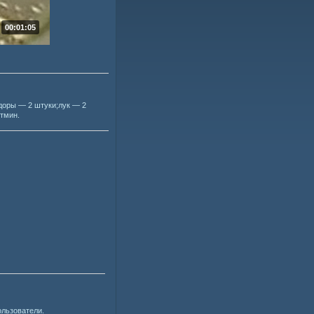
00:01:05
доры — 2 штуки;лук — 2
 тмин.
ользователи.