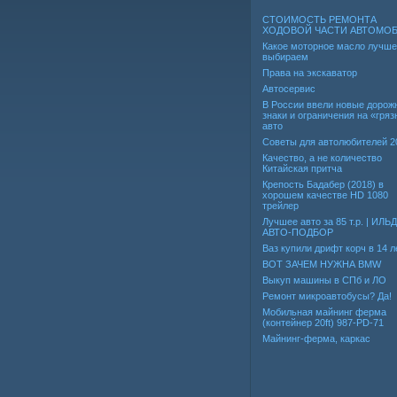
СТОИМОСТЬ РЕМОНТА
ХОДОВОЙ ЧАСТИ АВТОМО
Какое моторное масло лучше
выбираем
Права на экскаватор
Автосервис
В России ввели новые дорож
знаки и ограничения на «гря
авто
Советы для автолюбителей 2
Качество, а не количество
Китайская притча
Крепость Бадабер (2018) в
хорошем качестве HD 1080
трейлер
Лучшее авто за 85 т.р. | ИЛЬ
АВТО-ПОДБОР
Ваз купили дрифт корч в 14 л
ВОТ ЗАЧЕМ НУЖНА BMW
Выкуп машины в СПб и ЛО
Ремонт микроавтобусы? Да!
Мобильная майнинг ферма
(контейнер 20ft) 987-PD-71
Майнинг-ферма, каркас