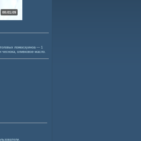
00:01:09
толовых ложки;куиноа — 1
и чеснока, оливковое масло.
ользователи.