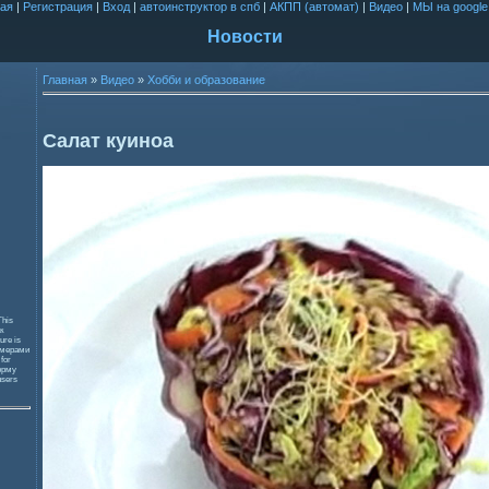
ая
|
Регистрация
|
Вход
|
автоинструктор в спб
|
АКПП (автомат)
|
Видео
|
МЫ на google
Новости
Главная
»
Видео
»
Хобби и образование
Салат куиноа
This
к
ure is
змерами
 for
орму
users