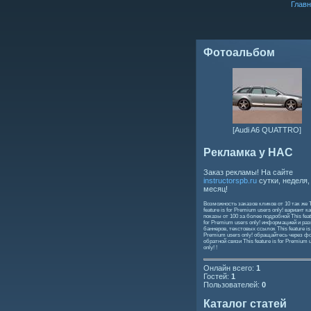
Главн
Фотоальбом
[Audi A6 QUATTRO]
Рекламка у НАС
Заказ рекламы! На сайте
instructorspb.ru
сутки, неделя,
месяц!
Возможность заказов кликов от 10 так же
feature is for Premium users only!
вариант ка
показы от 100 за более подробной
This feat
for Premium users only!
информацией и ра
баннеров, текстовых ссылок
This feature is
Premium users only!
обращайтесь через ф
обратной связи
This feature is for Premium 
only!
!
Онлайн всего:
1
Гостей:
1
Пользователей:
0
Каталог статей