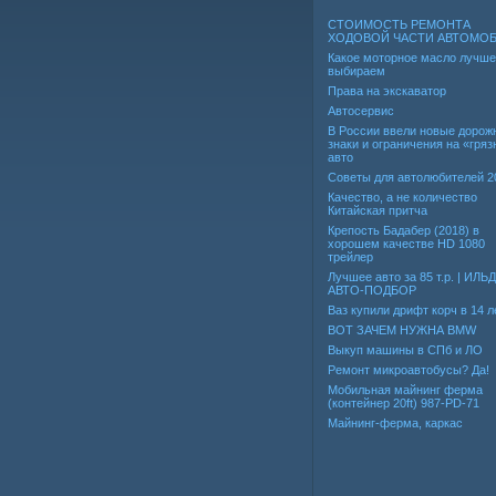
СТОИМОСТЬ РЕМОНТА
ХОДОВОЙ ЧАСТИ АВТОМО
Какое моторное масло лучше
выбираем
Права на экскаватор
Автосервис
В России ввели новые дорож
знаки и ограничения на «гря
авто
Советы для автолюбителей 2
Качество, а не количество
Китайская притча
Крепость Бадабер (2018) в
хорошем качестве HD 1080
трейлер
Лучшее авто за 85 т.р. | ИЛЬ
АВТО-ПОДБОР
Ваз купили дрифт корч в 14 л
ВОТ ЗАЧЕМ НУЖНА BMW
Выкуп машины в СПб и ЛО
Ремонт микроавтобусы? Да!
Мобильная майнинг ферма
(контейнер 20ft) 987-PD-71
Майнинг-ферма, каркас