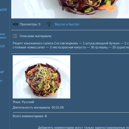
БИЛЯ
Просмотры
: 0
Вкусно и быстро
ные
Описание материала
:
зные»
Рецепт изысканного салата.Состав:морковь — 1 штука;овощной бульон — 2 с
018
столовая ложка;салат — 3 листа;красная капуста — 30 гр;перец — 20 гр;ростк
ДАР
ет
Язык
: Русский
Длительность материала
: 00:01:09
Всего комментариев
:
0
Добавлять комментарии могут только зарегистрированные п