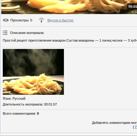
00:01
Просмотры
: 0
Вкусно и быстро
Описание материала
:
Простой рецепт приготовления макарон.Состав:макароны — 1 пачка;чеснок — 3 зубч
Язык
: Русский
Длительность материала
: 00:01:07
Всего комментариев
:
0
Добавлять комментарии могу
[
Р