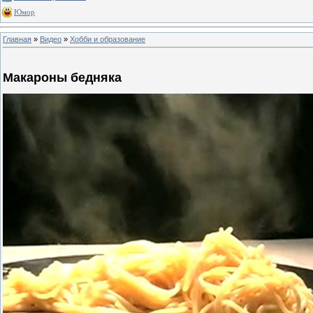
Юмор
Главная
»
Видео
»
Хобби и образование
Макароны бедняка